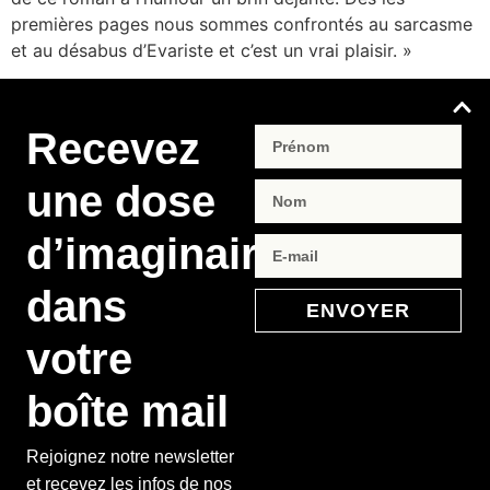
premières pages nous sommes confrontés au sarcasme
et au désabus d’Evariste et c’est un vrai plaisir. »
Recevez
une dose
d’imaginaire
dans
ENVOYER
votre
boîte mail
Rejoignez notre newsletter
et recevez les infos de nos