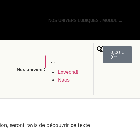
NOS UNIVERS LUDIQUES : MODÜL →
0,00
€
0
Nos univers :
Lovecraft
Naos
ion, seront ravis de découvrir ce texte