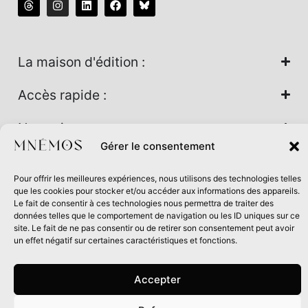
La maison d'édition :
Accès rapide :
Nos univers :
Gérer le consentement
Pour offrir les meilleures expériences, nous utilisons des technologies telles
Maison d’édition soutenue par la DRAC Auvergne-Rhône-
que les cookies pour stocker et/ou accéder aux informations des appareils.
Alpes et la Région Auvergne-Rhône-Alpes dans le cadre du
Le fait de consentir à ces technologies nous permettra de traiter des
données telles que le comportement de navigation ou les ID uniques sur ce
Contrat de filière Livre 2024
site. Le fait de ne pas consentir ou de retirer son consentement peut avoir
un effet négatif sur certaines caractéristiques et fonctions.
Accepter