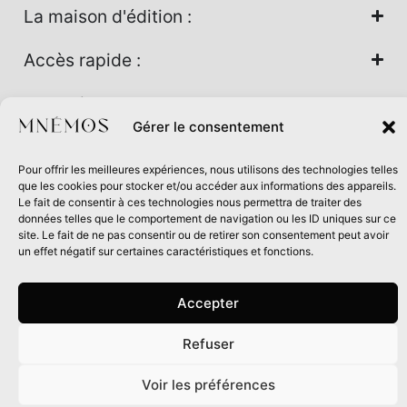
La maison d'édition :
Accès rapide :
Nos univers :
Gérer le consentement
Pour offrir les meilleures expériences, nous utilisons des technologies telles
Maison d’édition soutenue par la DRAC Auvergne-Rhône-
que les cookies pour stocker et/ou accéder aux informations des appareils.
Alpes et la Région Auvergne-Rhône-Alpes dans le cadre du
Le fait de consentir à ces technologies nous permettra de traiter des
données telles que le comportement de navigation ou les ID uniques sur ce
Contrat de filière Livre 2024
site. Le fait de ne pas consentir ou de retirer son consentement peut avoir
un effet négatif sur certaines caractéristiques et fonctions.
Accepter
Refuser
0
Voir les préférences