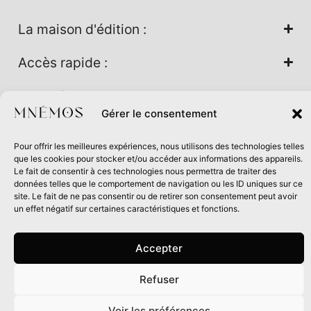
La maison d'édition :
Accès rapide :
Nos univers :
Gérer le consentement
Pour offrir les meilleures expériences, nous utilisons des technologies telles
Maison d’édition soutenue par la DRAC Auvergne-Rhône-
que les cookies pour stocker et/ou accéder aux informations des appareils.
Alpes et la Région Auvergne-Rhône-Alpes dans le cadre du
Le fait de consentir à ces technologies nous permettra de traiter des
données telles que le comportement de navigation ou les ID uniques sur ce
Contrat de filière Livre 2024
site. Le fait de ne pas consentir ou de retirer son consentement peut avoir
un effet négatif sur certaines caractéristiques et fonctions.
Accepter
Refuser
0
Voir les préférences