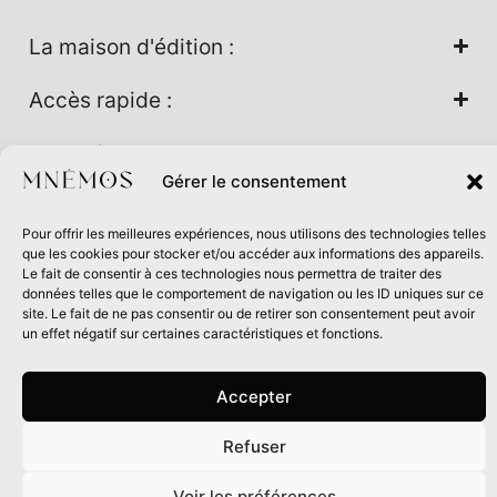
La maison d'édition :
Accès rapide :
Nos univers :
Gérer le consentement
Pour offrir les meilleures expériences, nous utilisons des technologies telles
Maison d’édition soutenue par la DRAC Auvergne-Rhône-
que les cookies pour stocker et/ou accéder aux informations des appareils.
Alpes et la Région Auvergne-Rhône-Alpes dans le cadre du
Le fait de consentir à ces technologies nous permettra de traiter des
données telles que le comportement de navigation ou les ID uniques sur ce
Contrat de filière Livre 2024
site. Le fait de ne pas consentir ou de retirer son consentement peut avoir
un effet négatif sur certaines caractéristiques et fonctions.
Accepter
Refuser
0
Voir les préférences