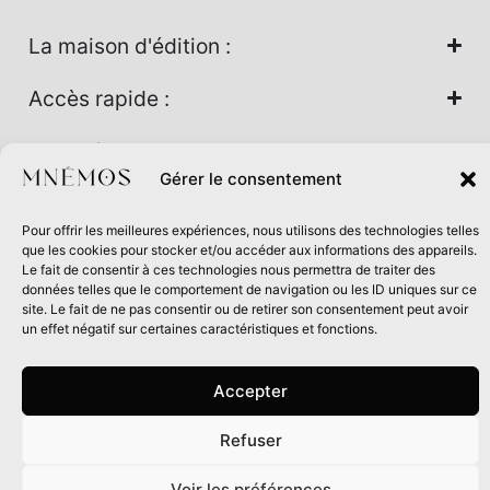
La maison d'édition :
Accès rapide :
Nos univers :
Gérer le consentement
Pour offrir les meilleures expériences, nous utilisons des technologies telles
Maison d’édition soutenue par la DRAC Auvergne-Rhône-
que les cookies pour stocker et/ou accéder aux informations des appareils.
Alpes et la Région Auvergne-Rhône-Alpes dans le cadre du
Le fait de consentir à ces technologies nous permettra de traiter des
données telles que le comportement de navigation ou les ID uniques sur ce
Contrat de filière Livre 2024
site. Le fait de ne pas consentir ou de retirer son consentement peut avoir
un effet négatif sur certaines caractéristiques et fonctions.
Accepter
Refuser
0
Voir les préférences