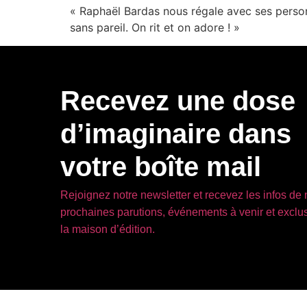
« Raphaël Bardas nous régale avec ses perso
sans pareil. On rit et on adore ! »
Recevez une dose
d’imaginaire dans
votre boîte mail
Rejoignez notre newsletter et recevez les infos de
prochaines parutions, événements à venir et exclus
la maison d’édition.