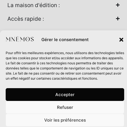
La maison d'édition :
Accès rapide :
Nos univers :
Gérer le consentement
Pour offrir les meilleures expériences, nous utilisons des technologies telles
Maison d’édition soutenue par la DRAC Auvergne-Rhône-
que les cookies pour stocker et/ou accéder aux informations des appareils.
Alpes et la Région Auvergne-Rhône-Alpes dans le cadre du
Le fait de consentir à ces technologies nous permettra de traiter des
données telles que le comportement de navigation ou les ID uniques sur ce
Contrat de filière Livre 2024
site. Le fait de ne pas consentir ou de retirer son consentement peut avoir
un effet négatif sur certaines caractéristiques et fonctions.
Accepter
Refuser
0
Voir les préférences