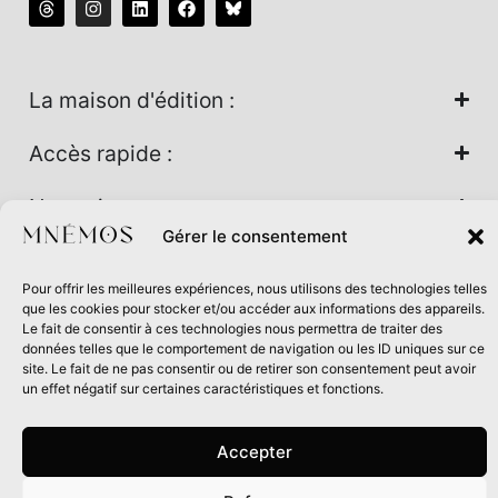
La maison d'édition :
Accès rapide :
Nos univers :
Gérer le consentement
Pour offrir les meilleures expériences, nous utilisons des technologies telles
Maison d’édition soutenue par la DRAC Auvergne-Rhône-
que les cookies pour stocker et/ou accéder aux informations des appareils.
Alpes et la Région Auvergne-Rhône-Alpes dans le cadre du
Le fait de consentir à ces technologies nous permettra de traiter des
données telles que le comportement de navigation ou les ID uniques sur ce
Contrat de filière Livre 2024
site. Le fait de ne pas consentir ou de retirer son consentement peut avoir
un effet négatif sur certaines caractéristiques et fonctions.
Accepter