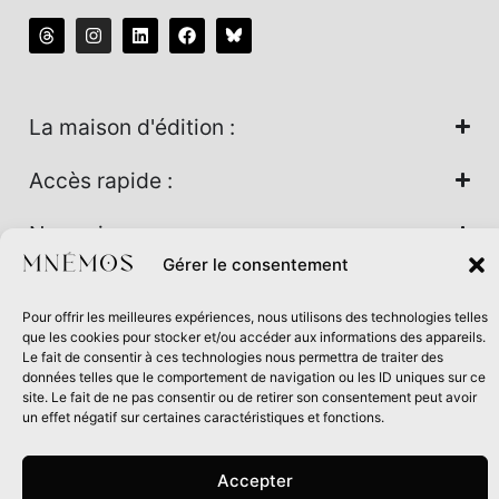
La maison d'édition :
Accès rapide :
Nos univers :
Gérer le consentement
Pour offrir les meilleures expériences, nous utilisons des technologies telles
Maison d’édition soutenue par la DRAC Auvergne-Rhône-
que les cookies pour stocker et/ou accéder aux informations des appareils.
Alpes et la Région Auvergne-Rhône-Alpes dans le cadre du
Le fait de consentir à ces technologies nous permettra de traiter des
données telles que le comportement de navigation ou les ID uniques sur ce
Contrat de filière Livre 2024
site. Le fait de ne pas consentir ou de retirer son consentement peut avoir
un effet négatif sur certaines caractéristiques et fonctions.
Accepter