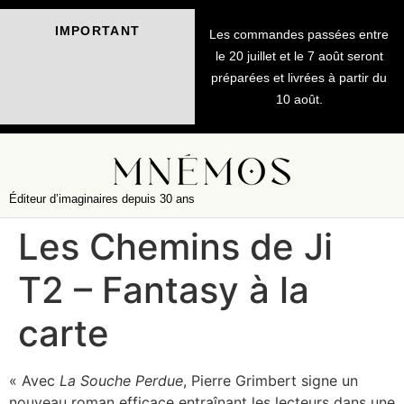
IMPORTANT
Les commandes passées entre
le 20 juillet et le 7 août seront
préparées et livrées à partir du
10 août.
Éditeur d’imaginaires depuis 30 ans
Les Chemins de Ji
T2 – Fantasy à la
carte
« Avec
La
Souche
Perdue
, Pierre Grimbert signe un
nouveau roman efficace entraînant les lecteurs dans une