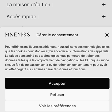
La maison d'édition :
Accès rapide :
Nos univers :
Gérer le consentement
Pour offrir les meilleures expériences, nous utilisons des technologies telles
Maison d’édition soutenue par la DRAC Auvergne-Rhône-
que les cookies pour stocker et/ou accéder aux informations des appareils.
Alpes et la Région Auvergne-Rhône-Alpes dans le cadre du
Le fait de consentir à ces technologies nous permettra de traiter des
données telles que le comportement de navigation ou les ID uniques sur ce
Contrat de filière Livre 2024
site. Le fait de ne pas consentir ou de retirer son consentement peut avoir
un effet négatif sur certaines caractéristiques et fonctions.
Accepter
Refuser
0
Voir les préférences