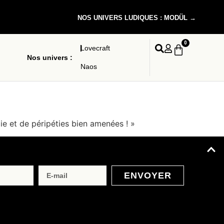
NOS UNIVERS LUDIQUES : MODÜL →
0
Lovecraft
Nos univers :
Naos
ie et de péripéties bien amenées ! »
ENVOYER