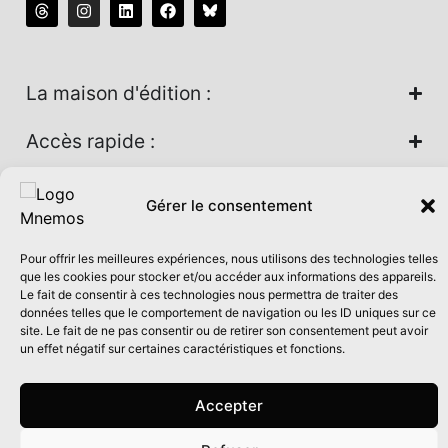
La maison d'édition :
Accès rapide :
Nos univers :
Gérer le consentement
Pour offrir les meilleures expériences, nous utilisons des technologies telles
Maison d’édition soutenue par la DRAC Auvergne-Rhône-
que les cookies pour stocker et/ou accéder aux informations des appareils.
Le fait de consentir à ces technologies nous permettra de traiter des
Alpes et la Région Auvergne-Rhône-Alpes dans le cadre du
données telles que le comportement de navigation ou les ID uniques sur ce
Contrat de filière Livre 2024
site. Le fait de ne pas consentir ou de retirer son consentement peut avoir
un effet négatif sur certaines caractéristiques et fonctions.
Accepter