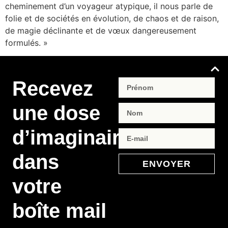
cheminement d’un voyageur atypique, il nous parle de
folie et de sociétés en évolution, de chaos et de raison,
de magie déclinante et de vœux dangereusement
formulés. »
Recevez
une dose
d’imaginaire
dans
ENVOYER
votre
boîte mail