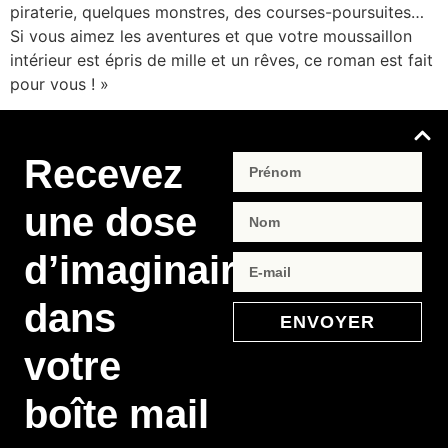
piraterie, quelques monstres, des courses-poursuites…
Si vous aimez les aventures et que votre moussaillon
intérieur est épris de mille et un rêves, ce roman est fait
pour vous ! »
Recevez
une dose
d’imaginaire
dans
ENVOYER
votre
boîte mail