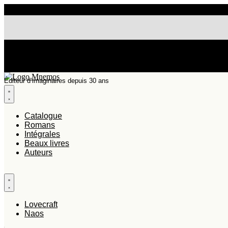
Aller
au
contenu
Les commandes passées entre le 20 juillet et le 7 août seront p
NOS UNIVERS LUDIQUES : MODÜL →
Éditeur d’imaginaires depuis 30 ans
Catalogue
Romans
Intégrales
Beaux livres
Auteurs
Lovecraft
Naos