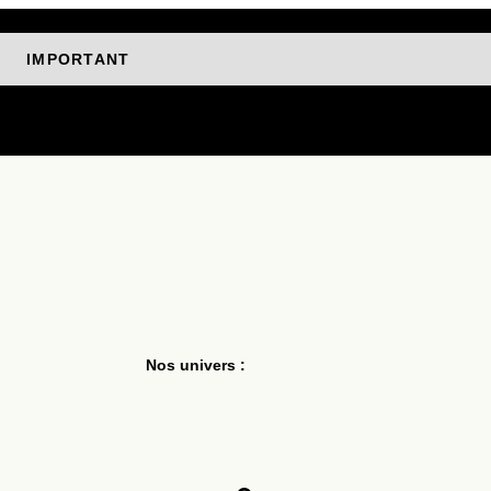
IMPORTANT
réparées et livrées à partir du 10 août.
Nos univers :