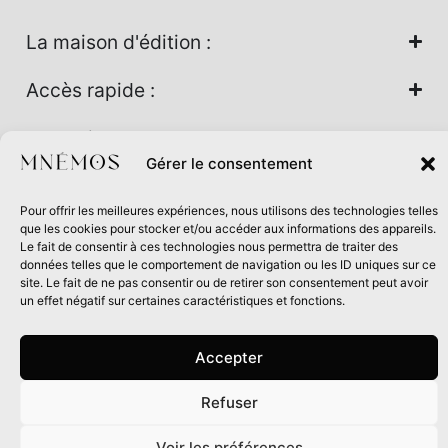
La maison d'édition :
Accès rapide :
Nos univers :
Gérer le consentement
Pour offrir les meilleures expériences, nous utilisons des technologies telles
Maison d’édition soutenue par la DRAC Auvergne-Rhône-
que les cookies pour stocker et/ou accéder aux informations des appareils.
Alpes et la Région Auvergne-Rhône-Alpes dans le cadre du
Le fait de consentir à ces technologies nous permettra de traiter des
données telles que le comportement de navigation ou les ID uniques sur ce
Contrat de filière Livre 2024
site. Le fait de ne pas consentir ou de retirer son consentement peut avoir
un effet négatif sur certaines caractéristiques et fonctions.
Accepter
Refuser
0
Voir les préférences