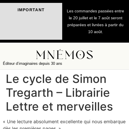
IMPORTANT
Les commandes passées entre
le 20 juillet et le 7 août seront
préparées et livrées à partir du
10 août.
Éditeur d’imaginaires depuis 30 ans
Le cycle de Simon
Tregarth – Librairie
Lettre et merveilles
« Une lecture absolument excellente qui nous embarque
dès les premières pages. »