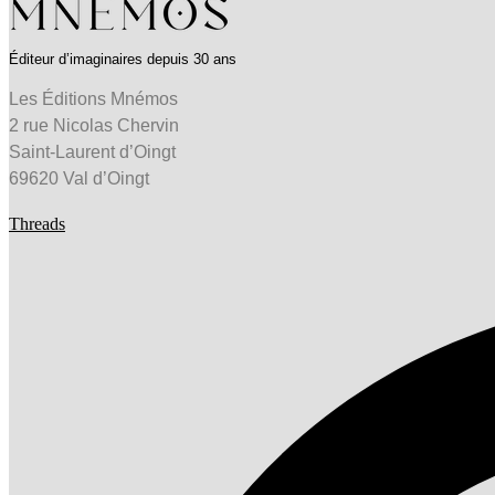
Éditeur d’imaginaires depuis 30 ans
Les Éditions Mnémos
2 rue Nicolas Chervin
Saint-Laurent d’Oingt
69620 Val d’Oingt
Threads