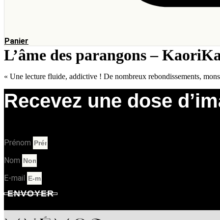
Panier
L’âme des parangons – KaoriK
« Une lecture fluide, addictive ! De nombreux rebondissements, monstre
Recevez une dose d’ima
Rejoignez notre newsletter et recevez les infos de nos prochai
Prénom
Nom
E-mail
ENVOYER