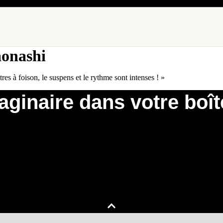
aonashi
s à foison, le suspens et le rythme sont intenses ! »
ginaire dans votre boît
nes parutions, événements à venir et exclusivités de la maison d