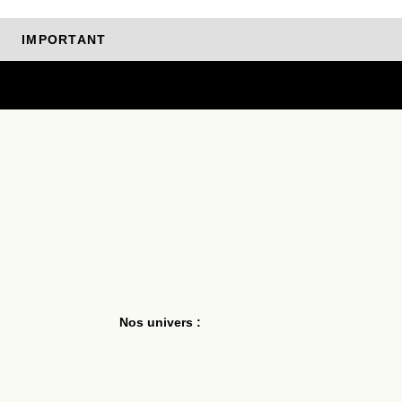
IMPORTANT
réparées et livrées à partir du 10 août.
Nos univers :