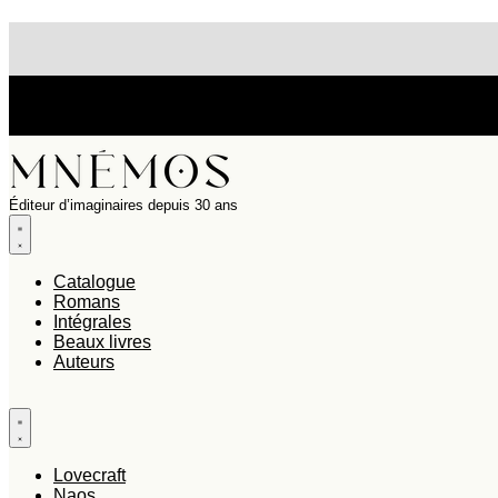
Aller
au
contenu
Les commandes passées entre le 20 juillet et le 7 août seront p
NOS UNIVERS LUDIQUES : MODÜL →
Éditeur d’imaginaires depuis 30 ans
Catalogue
Romans
Intégrales
Beaux livres
Auteurs
Lovecraft
Naos