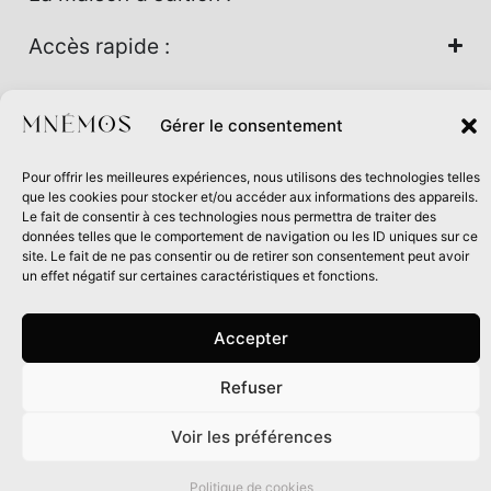
Accès rapide :
Nos univers :
Gérer le consentement
Pour offrir les meilleures expériences, nous utilisons des technologies telles
Maison d’édition soutenue par la DRAC Auvergne-Rhône-
que les cookies pour stocker et/ou accéder aux informations des appareils.
Alpes et la Région Auvergne-Rhône-Alpes dans le cadre du
Le fait de consentir à ces technologies nous permettra de traiter des
données telles que le comportement de navigation ou les ID uniques sur ce
Contrat de filière Livre 2024
site. Le fait de ne pas consentir ou de retirer son consentement peut avoir
un effet négatif sur certaines caractéristiques et fonctions.
Accepter
Refuser
0
Voir les préférences
Politique de cookies