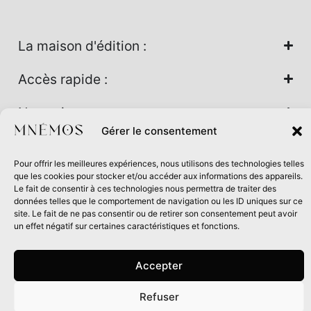
La maison d'édition :
Accès rapide :
Nos univers :
Gérer le consentement
Pour offrir les meilleures expériences, nous utilisons des technologies telles
Maison d’édition soutenue par la DRAC Auvergne-Rhône-
que les cookies pour stocker et/ou accéder aux informations des appareils.
Alpes et la Région Auvergne-Rhône-Alpes dans le cadre du
Le fait de consentir à ces technologies nous permettra de traiter des
données telles que le comportement de navigation ou les ID uniques sur ce
Contrat de filière Livre 2024
site. Le fait de ne pas consentir ou de retirer son consentement peut avoir
un effet négatif sur certaines caractéristiques et fonctions.
Accepter
Refuser