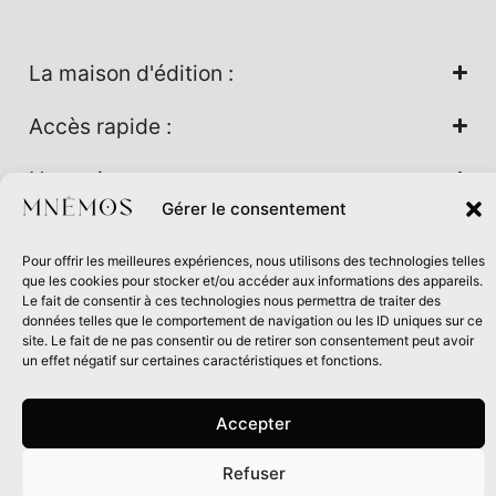
La maison d'édition :
Accès rapide :
Nos univers :
Gérer le consentement
Pour offrir les meilleures expériences, nous utilisons des technologies telles
Maison d’édition soutenue par la DRAC Auvergne-Rhône-
que les cookies pour stocker et/ou accéder aux informations des appareils.
Alpes et la Région Auvergne-Rhône-Alpes dans le cadre du
Le fait de consentir à ces technologies nous permettra de traiter des
données telles que le comportement de navigation ou les ID uniques sur ce
Contrat de filière Livre 2024
site. Le fait de ne pas consentir ou de retirer son consentement peut avoir
un effet négatif sur certaines caractéristiques et fonctions.
Accepter
Refuser