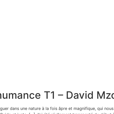
shumance T1 – David Mz
iguer dans une nature à la fois âpre et magnifique, qui nous 