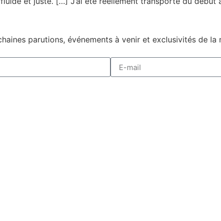
fluide et juste. […] J’ai été réellement transporté du début à 
haines parutions, événements à venir et exclusivités de la 