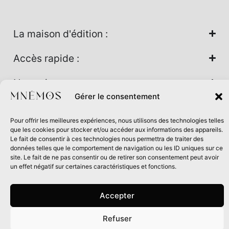
La maison d'édition :
Accès rapide :
Nos univers :
Gérer le consentement
Pour offrir les meilleures expériences, nous utilisons des technologies telles
Maison d’édition soutenue par la DRAC Auvergne-Rhône-
que les cookies pour stocker et/ou accéder aux informations des appareils.
Alpes et la Région Auvergne-Rhône-Alpes dans le cadre du
Le fait de consentir à ces technologies nous permettra de traiter des
données telles que le comportement de navigation ou les ID uniques sur ce
Contrat de filière Livre 2024
site. Le fait de ne pas consentir ou de retirer son consentement peut avoir
un effet négatif sur certaines caractéristiques et fonctions.
Accepter
Refuser