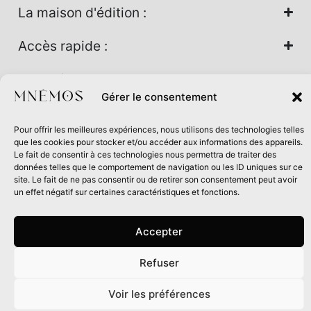
La maison d'édition :
Accès rapide :
Nos univers :
Gérer le consentement
Pour offrir les meilleures expériences, nous utilisons des technologies telles
Maison d’édition soutenue par la DRAC Auvergne-Rhône-
que les cookies pour stocker et/ou accéder aux informations des appareils.
Alpes et la Région Auvergne-Rhône-Alpes dans le cadre du
Le fait de consentir à ces technologies nous permettra de traiter des
données telles que le comportement de navigation ou les ID uniques sur ce
Contrat de filière Livre 2024
site. Le fait de ne pas consentir ou de retirer son consentement peut avoir
un effet négatif sur certaines caractéristiques et fonctions.
Accepter
Refuser
0
Voir les préférences