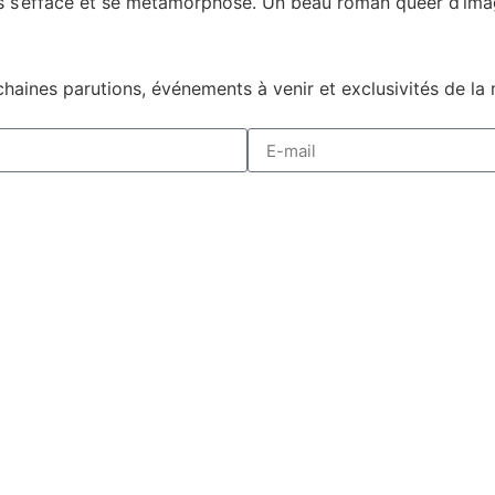
s’efface et se métamorphose. Un beau roman queer d’imag
haines parutions, événements à venir et exclusivités de la 