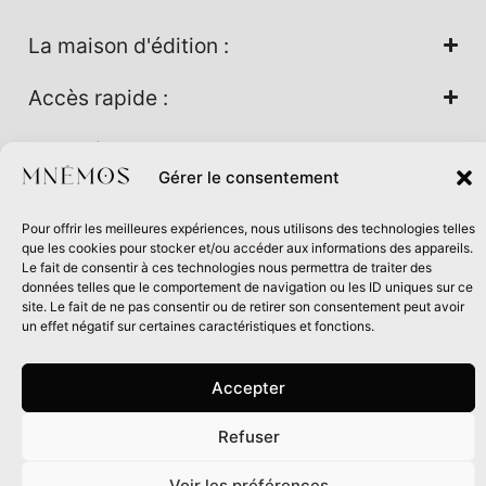
La maison d'édition :
Accès rapide :
Nos univers :
Gérer le consentement
Pour offrir les meilleures expériences, nous utilisons des technologies telles
Maison d’édition soutenue par la DRAC Auvergne-Rhône-
que les cookies pour stocker et/ou accéder aux informations des appareils.
Alpes et la Région Auvergne-Rhône-Alpes dans le cadre du
Le fait de consentir à ces technologies nous permettra de traiter des
données telles que le comportement de navigation ou les ID uniques sur ce
Contrat de filière Livre 2024
site. Le fait de ne pas consentir ou de retirer son consentement peut avoir
un effet négatif sur certaines caractéristiques et fonctions.
Accepter
Refuser
0
Voir les préférences