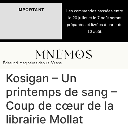
IMPORTANT
Les commandes passées entre
le 20 juillet et le 7 août seront
préparées et livrées à partir du
10 août.
Éditeur d’imaginaires depuis 30 ans
Kosigan – Un
printemps de sang –
Coup de cœur de la
librairie Mollat