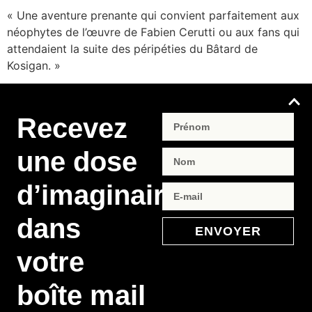
« Une aventure prenante qui convient parfaitement aux
néophytes de l’œuvre de Fabien Cerutti ou aux fans qui
attendaient la suite des péripéties du Bâtard de
Kosigan. »
Recevez
une dose
d’imaginaire
dans
ENVOYER
votre
boîte mail