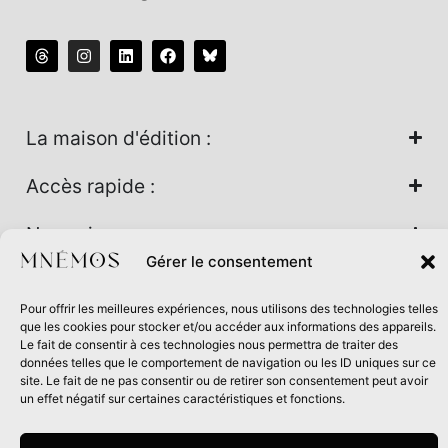
La maison d'édition :
Accès rapide :
Nos univers :
Gérer le consentement
Pour offrir les meilleures expériences, nous utilisons des technologies telles
Maison d’édition soutenue par la DRAC Auvergne-Rhône-
que les cookies pour stocker et/ou accéder aux informations des appareils.
Alpes et la Région Auvergne-Rhône-Alpes dans le cadre du
Le fait de consentir à ces technologies nous permettra de traiter des
données telles que le comportement de navigation ou les ID uniques sur ce
Contrat de filière Livre 2024
site. Le fait de ne pas consentir ou de retirer son consentement peut avoir
un effet négatif sur certaines caractéristiques et fonctions.