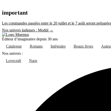
Aller
au
important
contenu
Les commandes passées entre le 20 juillet et le 7 août seront préparées 
Nos univers ludiques : Modül →
Éditeur d’imaginaires depuis 30 ans
Catalogue
Romans
Intégrales
Beaux livres
Auteu
Nos univers :
Lovecraft
Naos