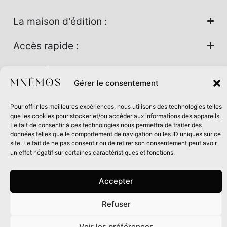
La maison d'édition :
Accès rapide :
Nos univers :
Gérer le consentement
Pour offrir les meilleures expériences, nous utilisons des technologies telles
Maison d’édition soutenue par la DRAC Auvergne-Rhône-
que les cookies pour stocker et/ou accéder aux informations des appareils.
Alpes et la Région Auvergne-Rhône-Alpes dans le cadre du
Le fait de consentir à ces technologies nous permettra de traiter des
données telles que le comportement de navigation ou les ID uniques sur ce
Contrat de filière Livre 2024
site. Le fait de ne pas consentir ou de retirer son consentement peut avoir
un effet négatif sur certaines caractéristiques et fonctions.
Accepter
Refuser
0
Voir les préférences