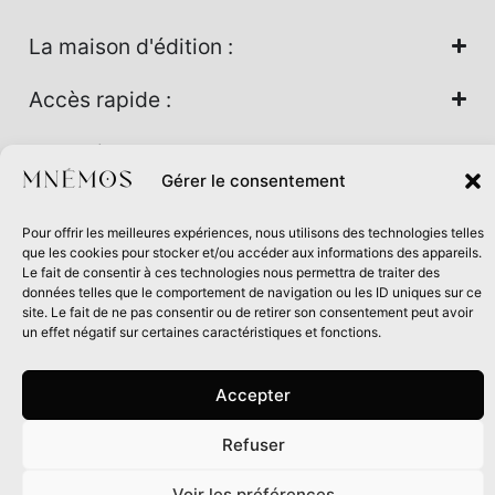
La maison d'édition :
Accès rapide :
Nos univers :
Gérer le consentement
Pour offrir les meilleures expériences, nous utilisons des technologies telles
Maison d’édition soutenue par la DRAC Auvergne-Rhône-
que les cookies pour stocker et/ou accéder aux informations des appareils.
Alpes et la Région Auvergne-Rhône-Alpes dans le cadre du
Le fait de consentir à ces technologies nous permettra de traiter des
données telles que le comportement de navigation ou les ID uniques sur ce
Contrat de filière Livre 2024
site. Le fait de ne pas consentir ou de retirer son consentement peut avoir
un effet négatif sur certaines caractéristiques et fonctions.
Accepter
Refuser
0
Voir les préférences