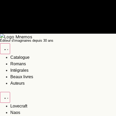
Aller
important
au
contenu
Les commandes passées entre le 20 juillet et le 7 août seron
NOS UNIVERS LUDIQUES : MODÜL →
Éditeur d’imaginaires depuis 30 ans
Catalogue
Romans
Intégrales
Beaux livres
Auteurs
Lovecraft
Naos