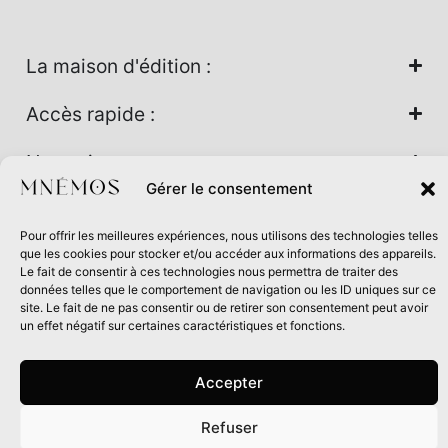
La maison d'édition :
Accès rapide :
Nos univers :
Gérer le consentement
Pour offrir les meilleures expériences, nous utilisons des technologies telles
Maison d’édition soutenue par la DRAC Auvergne-Rhône-
que les cookies pour stocker et/ou accéder aux informations des appareils.
Alpes et la Région Auvergne-Rhône-Alpes dans le cadre du
Le fait de consentir à ces technologies nous permettra de traiter des
données telles que le comportement de navigation ou les ID uniques sur ce
Contrat de filière Livre 2024
site. Le fait de ne pas consentir ou de retirer son consentement peut avoir
un effet négatif sur certaines caractéristiques et fonctions.
Accepter
Refuser