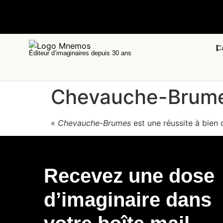
C
Éditeur d’imaginaires depuis 30 ans
Chevauche-Brume
«
Chevauche-Brumes
est une réussite à bien d
Recevez une dose
d’imaginaire dans