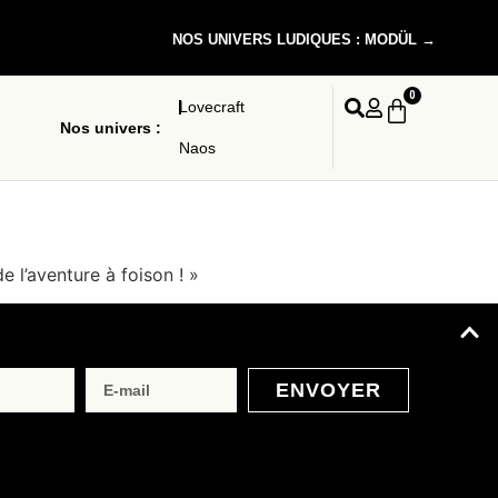
NOS UNIVERS LUDIQUES : MODÜL →
0
Lovecraft
Nos univers :
Naos
e l’aventure à foison ! »
ENVOYER