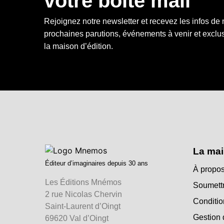
votre boîte mail
Rejoignez notre newsletter et recevez les infos de
prochaines parutions, événements à venir et exclus
la maison d’édition.
La mai
Éditeur d’imaginaires depuis 30 ans
À propos
Les Éditions Mnémos
Soumettr
2 rue Nicolas Chervin
Conditio
Saint-Laurent d’Oingt
Gestion 
69620 Val d’Oingt