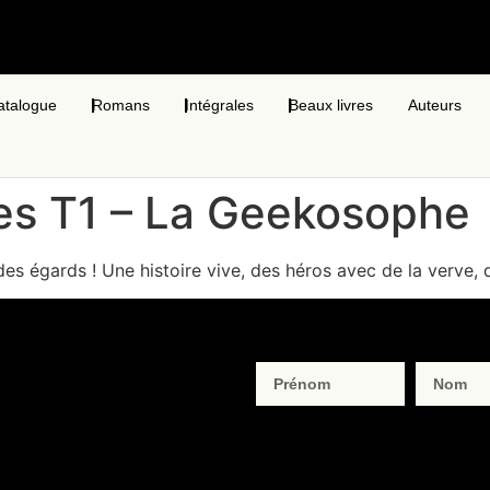
atalogue
Romans
Intégrales
Beaux livres
Auteurs
s T1 – La Geekosophe
es égards ! Une histoire vive, des héros avec de la verve, d