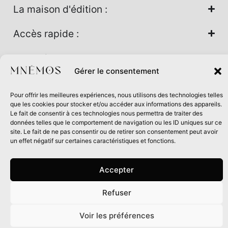
La maison d'édition :
Accès rapide :
Nos univers :
Gérer le consentement
Pour offrir les meilleures expériences, nous utilisons des technologies telles
Maison d’édition soutenue par la DRAC Auvergne-Rhône-
que les cookies pour stocker et/ou accéder aux informations des appareils.
Alpes et la Région Auvergne-Rhône-Alpes dans le cadre du
Le fait de consentir à ces technologies nous permettra de traiter des
données telles que le comportement de navigation ou les ID uniques sur ce
Contrat de filière Livre 2024
site. Le fait de ne pas consentir ou de retirer son consentement peut avoir
un effet négatif sur certaines caractéristiques et fonctions.
Accepter
Refuser
0
Voir les préférences