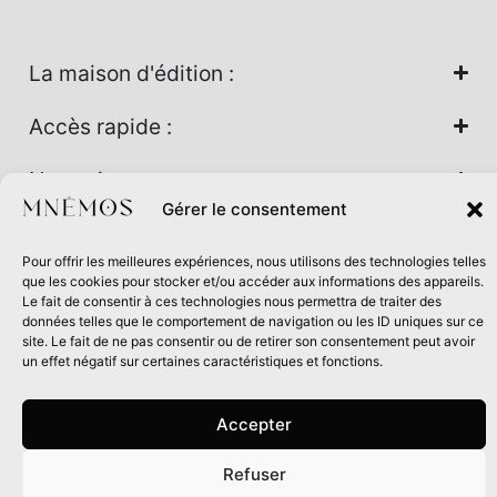
La maison d'édition :
Accès rapide :
Nos univers :
Gérer le consentement
Pour offrir les meilleures expériences, nous utilisons des technologies telles
Maison d’édition soutenue par la DRAC Auvergne-Rhône-
que les cookies pour stocker et/ou accéder aux informations des appareils.
Alpes et la Région Auvergne-Rhône-Alpes dans le cadre du
Le fait de consentir à ces technologies nous permettra de traiter des
données telles que le comportement de navigation ou les ID uniques sur ce
Contrat de filière Livre 2024
site. Le fait de ne pas consentir ou de retirer son consentement peut avoir
un effet négatif sur certaines caractéristiques et fonctions.
Accepter
Refuser