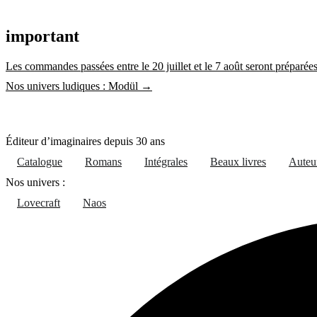
Aller
au
important
contenu
Les commandes passées entre le 20 juillet et le 7 août seront préparées 
Nos univers ludiques : Modül →
Éditeur d’imaginaires depuis 30 ans
Catalogue
Romans
Intégrales
Beaux livres
Auteu
Nos univers :
Lovecraft
Naos