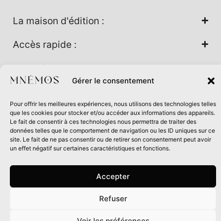
La maison d'édition :
Accès rapide :
Nos univers :
Gérer le consentement
Pour offrir les meilleures expériences, nous utilisons des technologies telles
Maison d’édition soutenue par la DRAC Auvergne-Rhône-
que les cookies pour stocker et/ou accéder aux informations des appareils.
Alpes et la Région Auvergne-Rhône-Alpes dans le cadre du
Le fait de consentir à ces technologies nous permettra de traiter des
données telles que le comportement de navigation ou les ID uniques sur ce
Contrat de filière Livre 2024
site. Le fait de ne pas consentir ou de retirer son consentement peut avoir
un effet négatif sur certaines caractéristiques et fonctions.
Accepter
Refuser
0
Voir les préférences