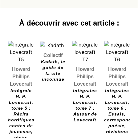
À découvrir avec cet article :
Collectif
Kadath, le
guide de
Howard
Howard
Howard
la cité
Phillips
Phillips
Phillips
inconnue
Lovecraft
Lovecraft
Lovecraft
Intégrale
Intégrales
Intégrales
H. P.
H. P.
H. P.
Lovecraft,
Lovecraft,
Lovecraft,
tome 5 :
tome 7 :
tome 6 :
Récits
Autour de
Essais,
horrifiques,
Lovecraft
correspondan
contes de
poésie,
jeunesse,
révisions
récits