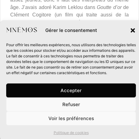
âge. J’avais adoré Karim Leklou dans
Goutte d’or
de
Clément Cogitore (un film qui traite aussi de la
voyance et de notre relation à la croyance !) et je
pense qu’il ferait un super Korax, mais il a 20 ans de
Gérer le consentement
plus que le personnage… Après tout, pourquoi pas !
Adapter, ce n’est pas copier. Et finalement, le
Pour offrir les meilleures expériences, nous utilisons des technologies telles
que les cookies pour stocker et/ou accéder aux informations des appareils.
physique des personnages est assez peu décrit, ce
Le fait de consentir à ces technologies nous permettra de traiter des
qui laisse de la place pour l’interprétation d’une
données telles que le comportement de navigation ou les ID uniques sur ce
réalisatrice ou d’un réalisateur.
site. Le fait de ne pas consentir ou de retirer son consentement peut avoir
un effet négatif sur certaines caractéristiques et fonctions.
Avec cette idée de libre interprétation, je verrais bien
Jenna Ortega dans le rôle de Moira, Lena Situations
Accepter
dans celui de Tiffany (un personnage qui rêve de
devenir Lena Situations) et Nadia Melliti en
Refuser
Léna/Luna. Dans le rôle de la mère, Tilda Swinton !
0
Voir les préférences
Trois mots pour la fin ?
Mémoire, famille et surprises !
Politique de cookies