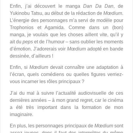
Enfin, j’ai découvert le manga
Dan Da Dan
, de
Yukinobu Tatsu, au début de la rédaction de
Mœdium
.
L’énergie des personnages m’a servi de modèle pour
Trophonios et Agamida. Comme dans un (bon)
manga, je voulais que les choses aillent vite, qu’il y
ait du
peps
et de l’humour – sans oublier les moments
d’émotion. J’adorerais voir
Mœdium
adopté en bande
dessinée, d’ailleurs !
Enfin, si
Mœdium
devait connaître une adaptation à
l’écran, quels comédiens ou quelles figures verriez-
vous incarner les rôles principaux ?
J’ai du mal à suivre l’actualité audiovisuelle de ces
dernières années – à mon grand regret, car le cinéma
a été très important dans la formation de mon
imaginaire.
En plus, les personnages principaux de
Mœdium
sont
assez jeunes, donc il faut des interprètes du même