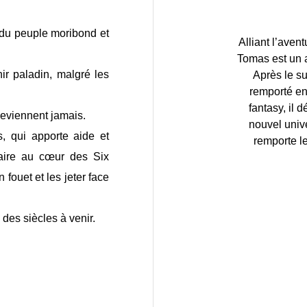
e du peuple moribond et
Alliant l’aven
.
Tomas est un a
ir paladin, malgré les
Après le s
remporté en
fantasy, il
 deviennent jamais.
nouvel unive
, qui apporte aide et
remporte le
laire au cœur des Six
fouet et les jeter face
 des siècles à venir.