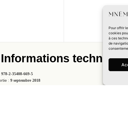
Pour offrir 
cookies pour
à ces techn
de navigatio
consentement
Informations technique
Ac
:
978-2-35408-669-5
Prix :
23
rtie :
9 septembre 2018
Collection :
M
,
Nombre de pa
Fantasy
Fantasy épique
ée avec jaquette et signet
Illustration couvertur