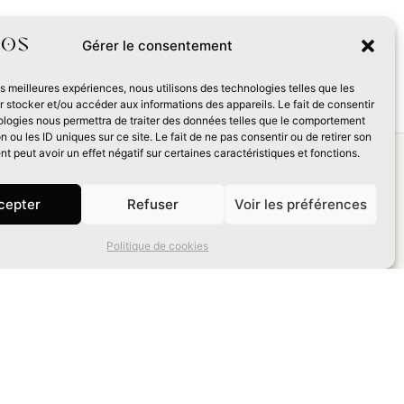
Gérer le consentement
les meilleures expériences, nous utilisons des technologies telles que les
 stocker et/ou accéder aux informations des appareils. Le fait de consentir
ologies nous permettra de traiter des données telles que le comportement
n ou les ID uniques sur ce site. Le fait de ne pas consentir ou de retirer son
 peut avoir un effet négatif sur certaines caractéristiques et fonctions.
s
cepter
Refuser
Voir les préférences
 €
Politique de cookies
némos
ge :
432
e :
Alain Brion