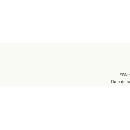
ISBN 
Date de so
Genre(s) :
Reliure :
Reli