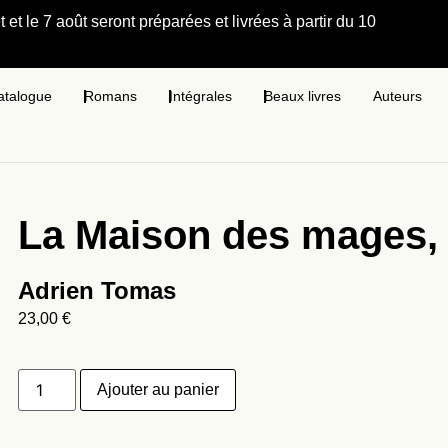
et le 7 août seront préparées et livrées à partir du 10
atalogue
Romans
Intégrales
Beaux livres
Auteurs
La Maison des mages, 
Adrien Tomas
23,00
€
Ajouter au panier