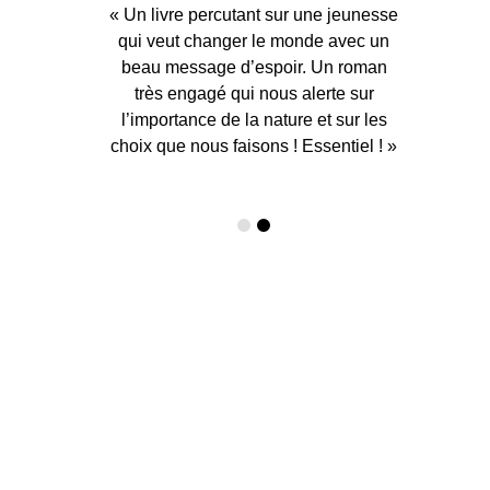
« Un livre percutant sur une jeunesse
« Un livre percutant sur une jeunesse
« L’écriture est forte et authentique,
« L’écriture est forte et authentique,
qui veut changer le monde avec un
qui veut changer le monde avec un
parfois pleine de poésie. Je
parfois pleine de poésie. Je
beau message d’espoir. Un roman
beau message d’espoir. Un roman
recommande ! »
recommande ! »
très engagé qui nous alerte sur
très engagé qui nous alerte sur
l’importance de la nature et sur les
l’importance de la nature et sur les
choix que nous faisons ! Essentiel ! »
choix que nous faisons ! Essentiel ! »