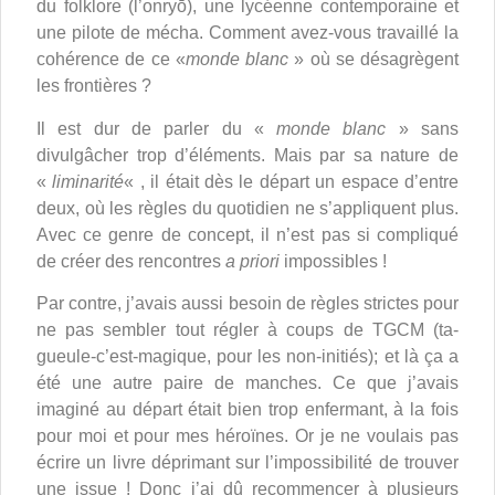
du folklore (l’onryō), une lycéenne contemporaine et
une pilote de mécha. Comment avez-vous travaillé la
cohérence de ce «
monde blanc
» où se désagrègent
les frontières ?
Il est dur de parler du «
monde blanc
» sans
divulgâcher trop d’éléments. Mais par sa nature de
«
liminarité
« , il était dès le départ un espace d’entre
deux, où les règles du quotidien ne s’appliquent plus.
Avec ce genre de concept, il n’est pas si compliqué
de créer des rencontres
a priori
impossibles !
Par contre, j’avais aussi besoin de règles strictes pour
ne pas sembler tout régler à coups de TGCM (ta-
gueule-c’est-magique, pour les non-initiés); et là ça a
été une autre paire de manches. Ce que j’avais
imaginé au départ était bien trop enfermant, à la fois
pour moi et pour mes héroïnes. Or je ne voulais pas
écrire un livre déprimant sur l’impossibilité de trouver
une issue ! Donc j’ai dû recommencer à plusieurs