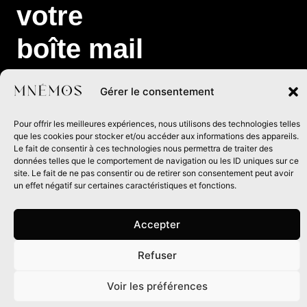
votre
boîte mail
Rejoignez notre newsletter
Gérer le consentement
et recevez les infos de nos
prochaines parutions,
Pour offrir les meilleures expériences, nous utilisons des technologies telles
événements à venir et
que les cookies pour stocker et/ou accéder aux informations des appareils.
exclusivités de la maison
Le fait de consentir à ces technologies nous permettra de traiter des
données telles que le comportement de navigation ou les ID uniques sur ce
d’édition.
site. Le fait de ne pas consentir ou de retirer son consentement peut avoir
un effet négatif sur certaines caractéristiques et fonctions.
Accepter
Refuser
0
Voir les préférences
Éditeur d’imaginaires depuis 30 ans