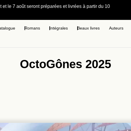
et le 7 août seront préparées et livrées à partir du 10
atalogue
Romans
Intégrales
Beaux livres
Auteurs
OctoGônes 2025