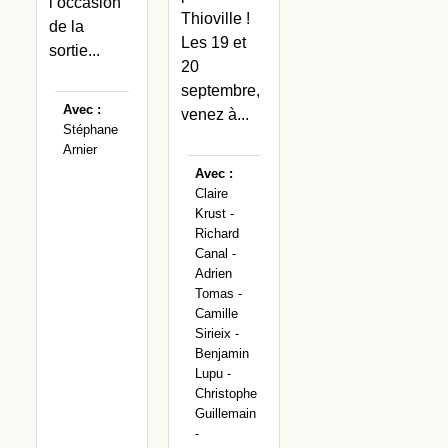
l’occasion
Thioville !
de la
Les 19 et
sortie...
20
septembre,
Avec :
venez à...
Stéphane
Arnier
Avec :
Claire
Krust -
Richard
Canal -
Adrien
Tomas -
Camille
Sirieix -
Benjamin
Lupu -
Christophe
Guillemain
-