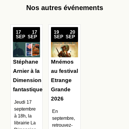
Nos autres événements
17
17
19
20
SEP
SEP
SEP
SEP
Stéphane
Mnémos
Arnier à la
au festival
Dimension
Etrange
fantastique
Grande
2026
Jeudi 17
septembre
En
à 18h, la
septembre,
librairie La
retrouvez-