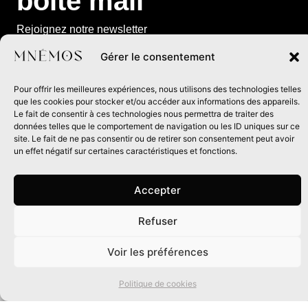
boîte mail
Rejoignez notre newsletter
et recevez les infos de nos
Gérer le consentement
prochaines parutions,
événements à venir et
Pour offrir les meilleures expériences, nous utilisons des technologies telles
exclusivités de la maison
que les cookies pour stocker et/ou accéder aux informations des appareils.
Le fait de consentir à ces technologies nous permettra de traiter des
d’édition.
données telles que le comportement de navigation ou les ID uniques sur ce
site. Le fait de ne pas consentir ou de retirer son consentement peut avoir
un effet négatif sur certaines caractéristiques et fonctions.
Accepter
Refuser
0
Éditeur d’imaginaires depuis 30 ans
Voir les préférences
Les Éditions Mnémos
Politique de cookies
2 rue Nicolas Chervin
Saint-Laurent d’Oingt