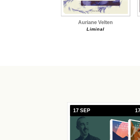
Auriane Velten
Liminal
17 SEP
1