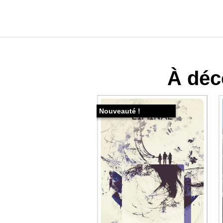
À déc
Nouveauté !