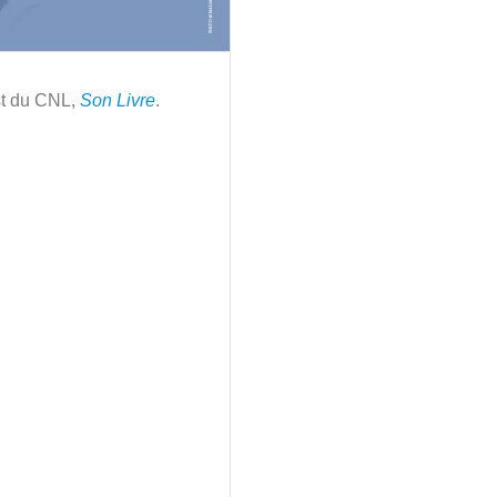
st du CNL,
Son Livre
.