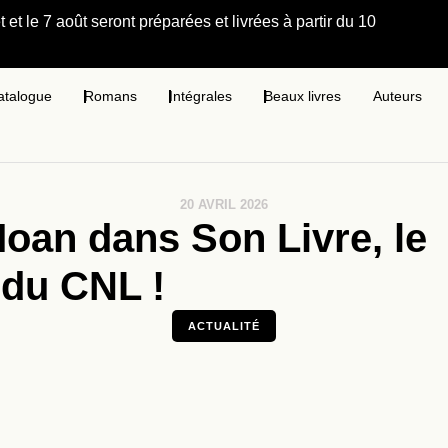
et le 7 août seront préparées et livrées à partir du 10
atalogue
Romans
Intégrales
Beaux livres
Auteurs
20 AVRIL 2026
oan dans Son Livre, le
 du CNL !
ACTUALITÉ