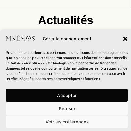
Actualités
Gérer le consentement
Afin de rester informé-ée de nos prochaines infos,
abonnez-vous à notre newsletter !
Pour offrir les meilleures expériences, nous utilisons des technologies telles
que les cookies pour stocker et/ou accéder aux informations des appareils.
Événements
Le fait de consentir à ces technologies nous permettra de traiter des
données telles que le comportement de navigation ou les ID uniques sur ce
site. Le fait de ne pas consentir ou de retirer son consentement peut avoir
un effet négatif sur certaines caractéristiques et fonctions.
Salon, dédicace, rencontre, table ronde… abonnez-vous à
notre newsletter pour ne rien manquer !
Accepter
Refuser
0
Recevez
Voir les préférences