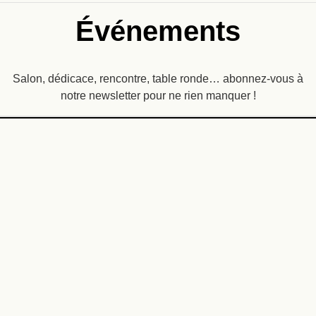
Événements
Salon, dédicace, rencontre, table ronde… abonnez-vous à
notre newsletter pour ne rien manquer !
Recevez
une dose
d’imaginaire
dans
ENVOYER
votre